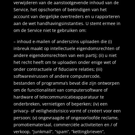
verwijderen van de aanstootgevende inhoud van de
Service, het opschorten of beëindigen van het
account van dergelijke overtreders en u rapporteren
aan de wet handhavingsinstanties. U stemt ermee in
om de Service niet te gebruiken om:
– inhoud e-mailen of anderszins uploaden die (i)
inbreuk maakt op intellectuele eigendomsrechten of
andere eigendomsrechten van een partij; (ii) u niet
het recht heeft om te uploaden onder enige wet of
onder contractuele of fiduciaire relaties; (iii)
softwarevirussen of andere computercode,
bestanden of programma’s bevat die zijn ontworpen
om de functionaliteit van computersoftware of
hardware of telecommunicatieapparatuur te
onderbreken, vernietigen of beperken; (iv) een
privacy- of veiligheidsrisico vormt of creëert voor een
persoon; (v) ongevraagde of ongeoorloofde reclame,
promotiemateriaal, commerciële activiteiten en / of
verkoop, “junkmail”, “spam”, “kettingbrieven”,